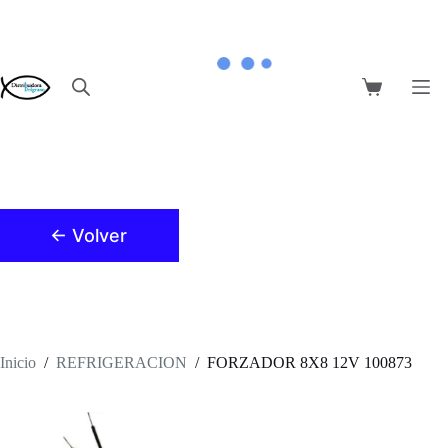
Saltar
al
contenido
Carro
de
compra
← Volver
Inicio
/
REFRIGERACION
/
FORZADOR 8X8 12V 100873