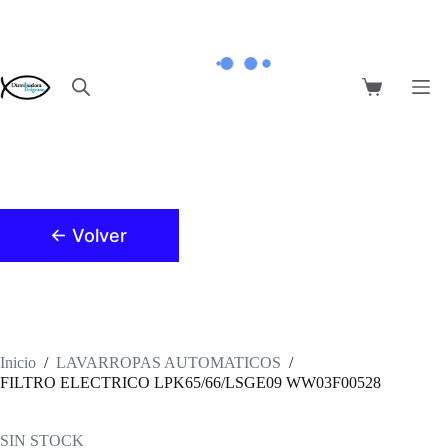
Saltar
al
contenido
Carro
de
compra
← Volver
Inicio
/
LAVARROPAS AUTOMATICOS
/
FILTRO ELECTRICO LPK65/66/LSGE09 WW03F00528
SIN STOCK