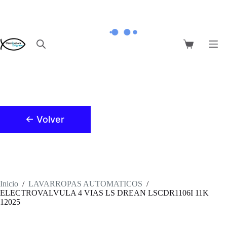
Saltar
al
contenido
Carro
de
compra
← Volver
Inicio
/
LAVARROPAS AUTOMATICOS
/
ELECTROVALVULA 4 VIAS LS DREAN LSCDR1106I 11K
12025