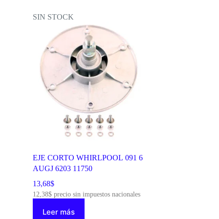
SIN STOCK
EJE CORTO WHIRLPOOL 091 6
AUGJ 6203 11750
13,68
$
12,38
$
precio sin impuestos nacionales
Leer más