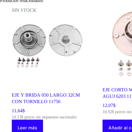
Productos relacionados
AGUJ
6204
SIN STOCK
11751
cantidad
EJE CORTO W
EJE Y BRIDA 050 LARGO 32CM
AGUJ 6203 11
CON TORNILLO 11756
12,07
$
11,64
$
10,92
$
precio sin
10,53
$
precio sin impuestos nacionales
Leer más
Añadir al c