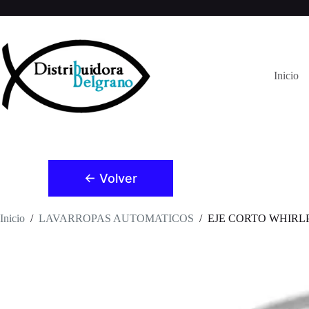
Saltar
al
contenido
Inicio
← Volver
Inicio
/
LAVARROPAS AUTOMATICOS
/
EJE CORTO WHIRLPO