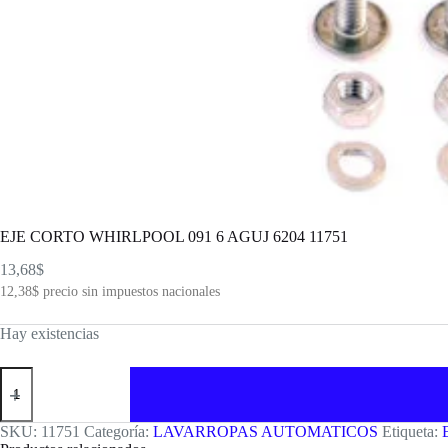
EJE CORTO WHIRLPOOL 091 6 AGUJ 6204 11751
13,68
$
12,38
$
precio sin impuestos nacionales
Hay existencias
EJE
CORTO
WHIRLPOOL
091
SKU:
11751
Categoría:
LAVARROPAS AUTOMATICOS
Etiqueta:
6