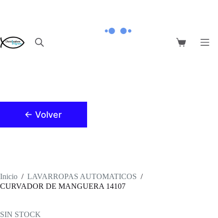
Saltar
al
contenido
Carro
de
compra
← Volver
Inicio
/
LAVARROPAS AUTOMATICOS
/
CURVADOR DE MANGUERA 14107
SIN STOCK