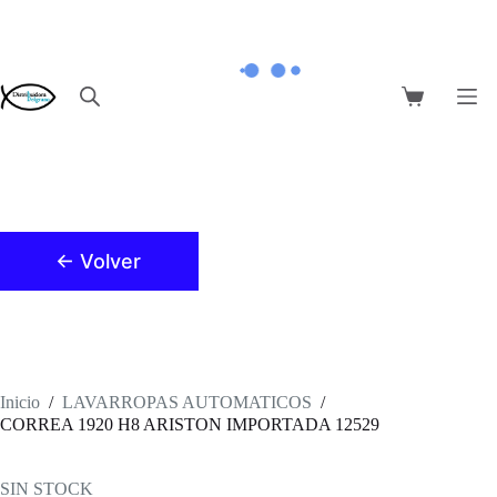
Saltar
al
contenido
Carro
de
compra
← Volver
Inicio
/
LAVARROPAS AUTOMATICOS
/
CORREA 1920 H8 ARISTON IMPORTADA 12529
SIN STOCK