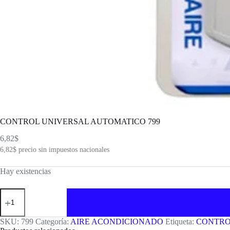
CONTROL UNIVERSAL AUTOMATICO 799
6,82
$
6,82
$
precio sin impuestos nacionales
Hay existencias
CONTROL
UNIVERSAL
AUTOMATICO
799
SKU:
799
Categoría:
AIRE ACONDICIONADO
Etiqueta:
CONTRO
cantidad