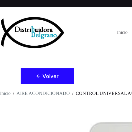
Saltar
al
contenido
Inicio
← Volver
Inicio
/
AIRE ACONDICIONADO
/
CONTROL UNIVERSAL A