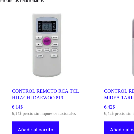
Productos relacionados
CONTROL REMOTO RCA TCL
CONTROL R
HITACHI DAEWOO 819
MIDEA TARI
6,14
$
6,42
$
6,14
$
precio sin impuestos nacionales
6,42
$
precio sin 
Añadir al carrito
Añadir al c