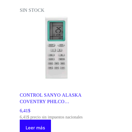
SIN STOCK
CONTROL SANYO ALASKA
COVENTRY PHILCO
TADIRAN,ETC 801
6,41
$
6,41
$
precio sin impuestos nacionales
Leer más