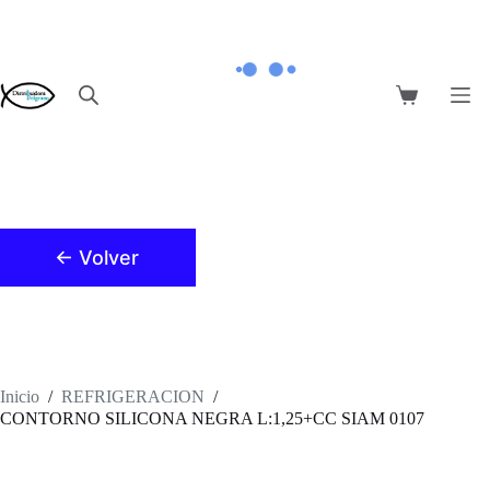
Saltar
al
contenido
Carro
de
compra
← Volver
Inicio
/
REFRIGERACION
/
CONTORNO SILICONA NEGRA L:1,25+CC SIAM 0107