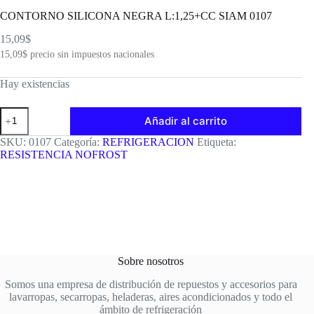
CONTORNO SILICONA NEGRA L:1,25+CC SIAM 0107
15,09
$
15,09
$
precio sin impuestos nacionales
Hay existencias
CONTORNO
Añadir al carrito
SILICONA
NEGRA
SKU:
0107
Categoría:
REFRIGERACION
Etiqueta:
L:1,25+CC
RESISTENCIA NOFROST
SIAM
0107
cantidad
Sobre nosotros
Somos una empresa de distribución de repuestos y accesorios para
lavarropas, secarropas, heladeras, aires acondicionados y todo el
ámbito de refrigeración