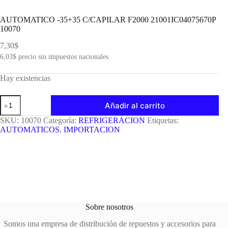
AUTOMATICO -35+35 C/CAPILAR F2000 21001IC04075670P
10070
7,30
$
6,03
$
precio sin impuestos nacionales
Hay existencias
AUTOMATICO
Añadir al carrito
-35+35
C/CAPILAR
SKU:
10070
Categoría:
REFRIGERACION
Etiquetas:
F2000
AUTOMATICOS
,
IMPORTACION
21001IC04075670P
10070
cantidad
Sobre nosotros
Somos una empresa de distribución de repuestos y accesorios para