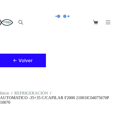
Saltar
al
contenido
Carro
de
compra
← Volver
Inicio
/
REFRIGERACION
/
AUTOMATICO -35+35 C/CAPILAR F2000 21001IC04075670P
10070