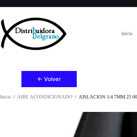
Saltar
al
contenido
Inicio
← Volver
Inicio
/
AIRE ACONDICIONADO
/
AISLACION 1/4 7MM 25 001