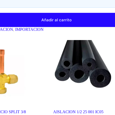
Añadir al carrito
LACION
,
IMPORTACION
IO SPLIT 3/8
AISLACION 1/2 25 001 IC05