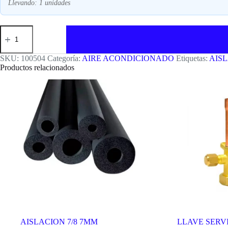
Llevando:
1
unidades
AISLACION
1/4
7MM
25
SKU:
100504
Categoría:
AIRE ACONDICIONADO
Etiquetas:
AIS
001
Productos relacionados
IC05
001107
100504
(190PCS
X
CAJA)
cantidad
AISLACION 7/8 7MM
LLAVE SERVIC