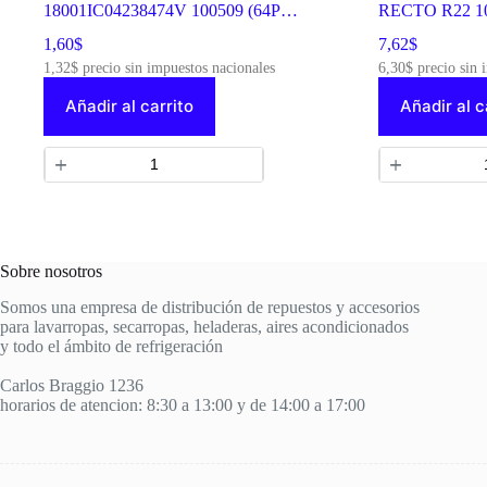
18001IC04238474V 100509 (64PCS
RECTO R22 1
X CAJA)
1,60
$
7,62
$
1,32
$
precio sin impuestos nacionales
6,30
$
precio sin 
Añadir al carrito
Añadir al c
Sobre nosotros
Somos una empresa de distribución de repuestos y accesorios
para lavarropas, secarropas, heladeras, aires acondicionados
y todo el ámbito de refrigeración
Carlos Braggio 1236
horarios de atencion: 8:30 a 13:00 y de 14:00 a 17:00